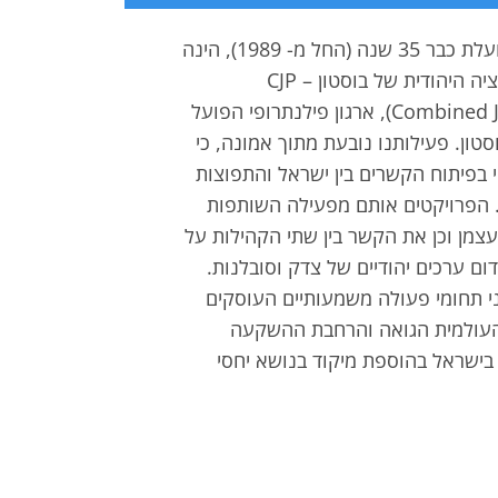
שותפות חיפה בוסטון, הפועלת כבר 35 שנה (החל מ- 1989), הינה
הסניף הישראלי של הפדרציה היהודית של בוסטון – CJP
(Combined Jewish Philanthropies), ארגון פילנתרופי הפועל
טון. פעילותנו נובעת מתוך אמונה, כי
י בפיתוח הקשרים בין ישראל והתפוצות
 הפרויקטים אותם מפעילה השותפות
עצמן וכן את הקשר בין שתי הקהילות על
ום ערכים יהודיים של צדק וסובלנות.
י תחומי פעולה משמעותיים העוסקים
העולמית הגואה והרחבת ההשקעה
בישראל בהוספת מיקוד בנושא יחסי