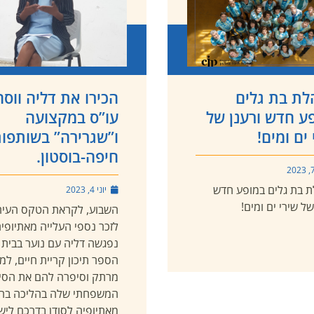
ת בת גלים
הכירו את דליה ווסה
ע חדש ורענן של
עו”ס במקצועה
 ים ומים!
ו”שגרירה” בשותפו
חיפה-בוסטון.
 בת גלים במופע חדש
יוני 4, 2023
של שירי ים ומים!
השבוע, לקראת הטקס העירו
לזכר נספי העלייה מאתיופיה
נפגשה דליה עם נוער בבית
הספר תיכון קריית חיים, למ
מרתק וסיפרה להם את הסי
המשפחתי שלה בהליכה ברג
מאתיופיה לסודן בדרכם ליש